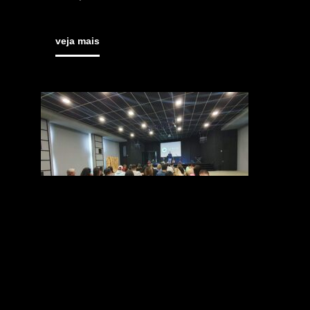
veja mais
Palavra Viva Church
Paraná