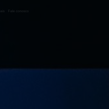
Faça uma doação
iais
Fale conosco