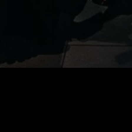
Sobre o ministério
A Unigrace nasceu a partir da visão 
como coluna de sua existência.
O Bispo fundador Pedro Flori Ramos 
momento, em oferecer aos membros e
conhecimento bíblico.