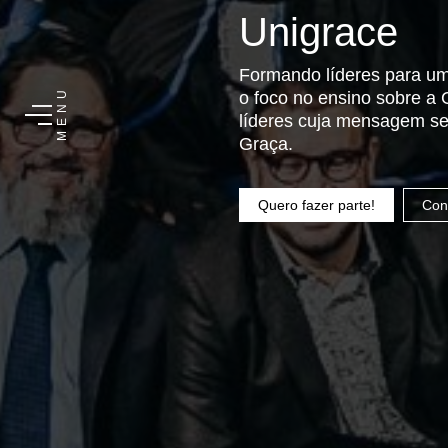
Unigrace
Formando líderes para u
o foco no ensino sobre a
U
N
líderes cuja mensagem se 
E
M
Graça.
Quero fazer parte!
Con