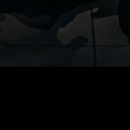
do Ministério Palavra Viva, que sempre teve o ensino
do Ministério Palavra Viva sonhou, desde o primeiro
 à comunidade cristã, uma capacitação acerca do